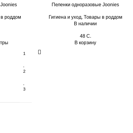
Joonies
Пеленки одноразовые Joonies
 в роддом
Гигиена и уход
,
Товары в роддом
В наличии
48
C.
етры
В корзину
1
,
2
,
3