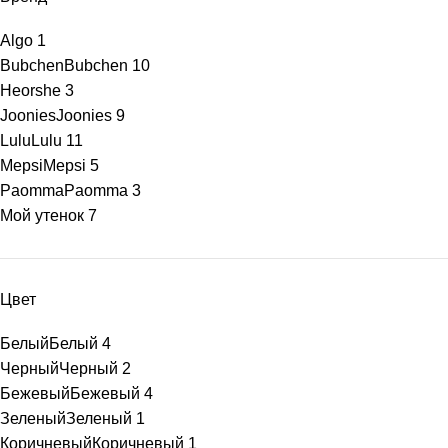
Algo
1
Bubchen
Bubchen
10
Heorshe
3
Joonies
Joonies
9
Lulu
Lulu
11
Mepsi
Mepsi
5
Paomma
Paomma
3
Мой утенок
7
Цвет
Белый
Белый
4
Черный
Черный
2
Бежевый
Бежевый
4
Зеленый
Зеленый
1
Коричневый
Коричневый
1