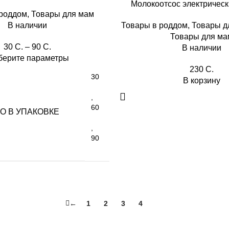
Молокоотсос электричес
 роддом
,
Товары для мам
В наличии
Товары в роддом
,
Товары д
Товары для ма
30
C.
–
90
C.
В наличии
ерите параметры
230
C.
30
В корзину
,
60
О В УПАКОВКЕ
,
90
←
1
2
3
4
5