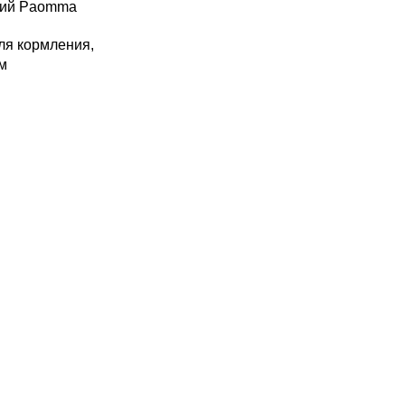
кий Paomma
ля кормления
,
м