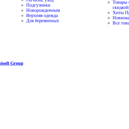
Товары 
Подгузники
скидкой
Новорожденным
Хиты П
Верхняя одежда
Новинк
Для беременных
Все тов
jsoft Group