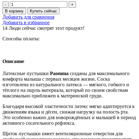
Количество
товара
В корзину
Купить сейчас
Пустышка
Добавить для сравнения
латексная
Добавить в избранное
6-
14
Люди сейчас смотрят этот продукт!
18
мес
Способы оплаты:
Paomma
Описание
Латексные пустышки
Paomma
созданы для максимального
комфорта малыша с первых месяцев жизни. Соска
изготовлена из натурального латекса — мягкого, гибкого и
тёплого на ощупь материала, который по своим свойствам
максимально приближен к материнской груди.
Благодаря высокой эластичности латекс мягко адаптируется к
движениям языка и дёсен, снижая нагрузку на полость рта.
Это особенно важно для новорождённых и малышей в период
активного сосательного рефлекса.
Щиток пустышки имеет вентиляционные отверстия для